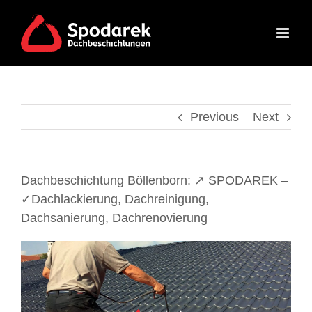
Skip
to
content
Previous
Next
Dachbeschichtung Böllenborn: ↗️ SPODAREK –
✓Dachlackierung, Dachreinigung,
Dachsanierung, Dachrenovierung