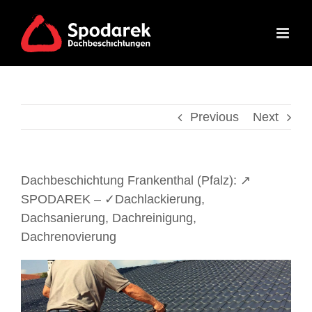
Skip
to
content
Previous
Next
Dachbeschichtung Frankenthal (Pfalz): ↗️
SPODAREK – ✓Dachlackierung,
Dachsanierung, Dachreinigung,
Dachrenovierung