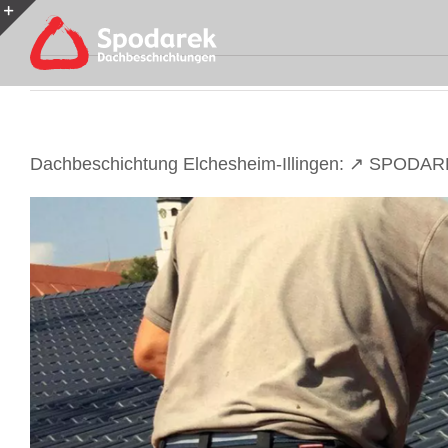
Skip
to
Toggle
content
Sliding
Bar
Area
Dachbeschichtung Elchesheim-Illingen: ↗️ SPODAR