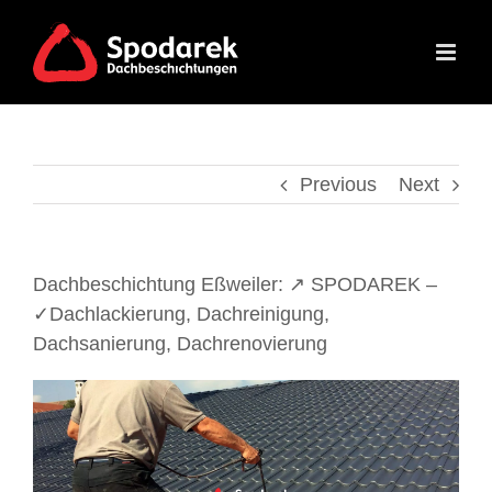
Skip
to
content
Previous
Next
Dachbeschichtung Eßweiler: ↗️ SPODAREK –
✓Dachlackierung, Dachreinigung,
Dachsanierung, Dachrenovierung