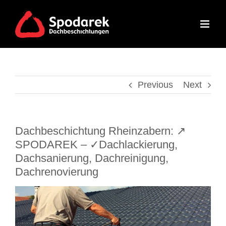
Skip
to
content
Previous
Next
Dachbeschichtung Rheinzabern: ↗️
SPODAREK – ✓Dachlackierung,
Dachsanierung, Dachreinigung,
Dachrenovierung