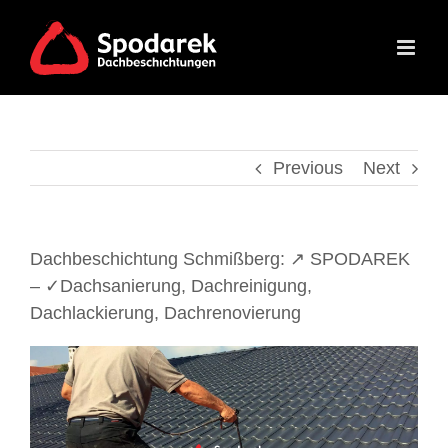
Skip
to
content
Previous
Next
Dachbeschichtung Schmißberg: ↗️ SPODAREK
– ✓Dachsanierung, Dachreinigung,
Dachlackierung, Dachrenovierung