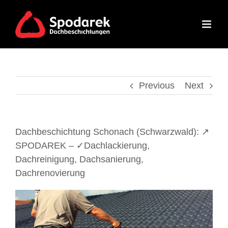
Skip
to
content
Previous
Next
Dachbeschichtung Schonach (Schwarzwald): ↗️
SPODAREK – ✓Dachlackierung,
Dachreinigung, Dachsanierung,
Dachrenovierung