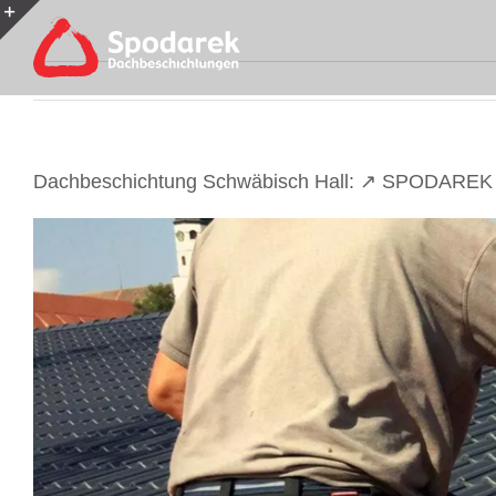
Skip
to
Toggle
content
Sliding
Bar
Area
Dachbeschichtung Schwäbisch Hall: ↗️ SPODAREK –