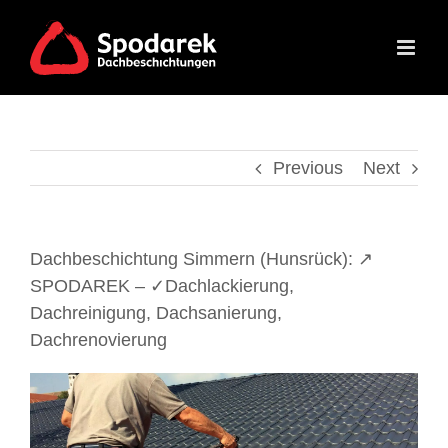
Skip
to
content
Previous
Next
Dachbeschichtung Simmern (Hunsrück): ↗️
SPODAREK – ✓Dachlackierung,
Dachreinigung, Dachsanierung,
Dachrenovierung