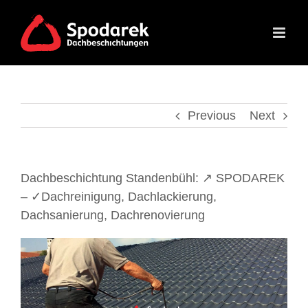
Skip
to
content
Previous
Next
Dachbeschichtung Standenbühl: ↗️ SPODAREK
– ✓Dachreinigung, Dachlackierung,
Dachsanierung, Dachrenovierung