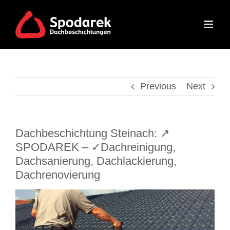
Skip
to
content
Previous
Next
Dachbeschichtung Steinach: ↗️
SPODAREK – ✓Dachreinigung,
Dachsanierung, Dachlackierung,
Dachrenovierung