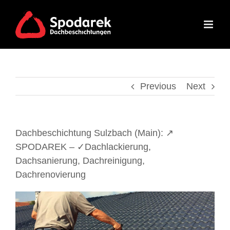
Skip
to
content
Previous
Next
Dachbeschichtung Sulzbach (Main): ↗️
SPODAREK – ✓Dachlackierung,
Dachsanierung, Dachreinigung,
Dachrenovierung