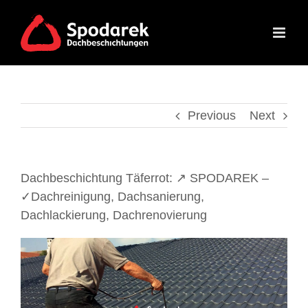
Skip
to
content
Previous
Next
Dachbeschichtung Täferrot: ↗️ SPODAREK –
✓Dachreinigung, Dachsanierung,
Dachlackierung, Dachrenovierung