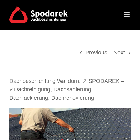
Skip
to
content
Previous
Next
Dachbeschichtung Walldürn: ↗️ SPODAREK –
✓Dachreinigung, Dachsanierung,
Dachlackierung, Dachrenovierung