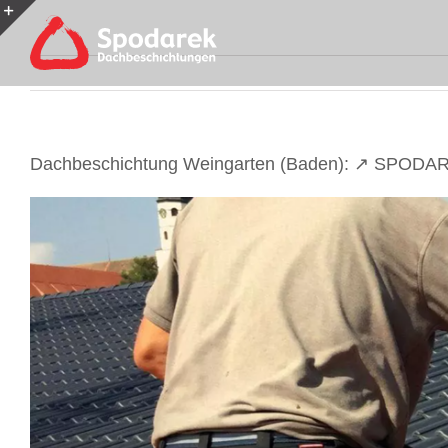
Skip
to
Toggle
content
Sliding
Bar
Area
Dachbeschichtung Weingarten (Baden): ↗️ SPODAR