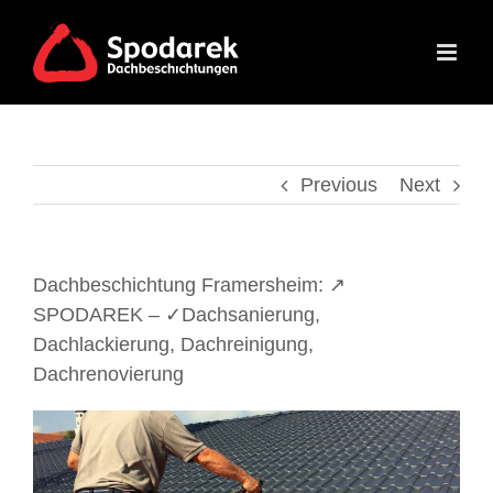
Skip
to
content
Previous
Next
Dachbeschichtung Framersheim: ↗️
SPODAREK – ✓Dachsanierung,
Dachlackierung, Dachreinigung,
Dachrenovierung