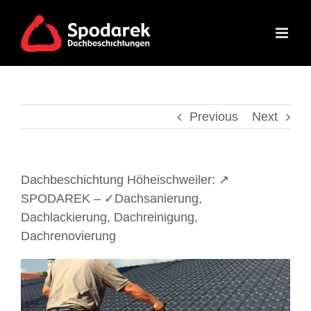
Skip
to
content
Previous
Next
Dachbeschichtung Höheischweiler: ↗️
SPODAREK – ✓Dachsanierung,
Dachlackierung, Dachreinigung,
Dachrenovierung