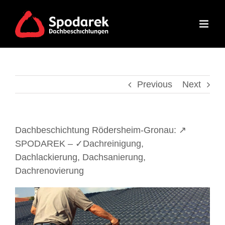
Skip
to
content
Previous
Next
Dachbeschichtung Rödersheim-Gronau: ↗️
SPODAREK – ✓Dachreinigung,
Dachlackierung, Dachsanierung,
Dachrenovierung